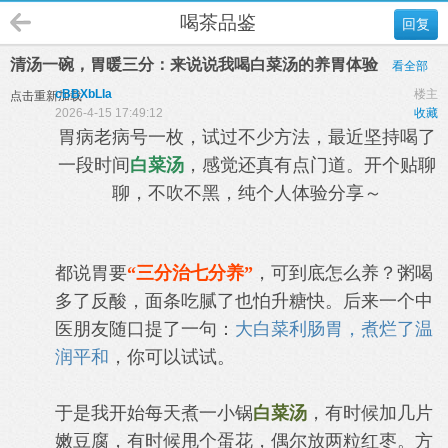
喝茶品鉴
回复
清汤一碗，胃暖三分：来说说我喝白菜汤的养胃体验
看全部
cBBXbLIa
楼主
点击重新加载
2026-4-15 17:49:12
收藏
胃病老病号一枚，试过不少方法，最近坚持喝了
一段时间
白菜汤
，感觉还真有点门道。开个贴聊
聊，不吹不黑，纯个人体验分享～
都说胃要
“三分治七分养”
，可到底怎么养？粥喝
多了反酸，面条吃腻了也怕升糖快。后来一个中
医朋友随口提了一句：
大白菜利肠胃，煮烂了温
润平和
，你可以试试。
于是我开始每天煮一小锅
白菜汤
，有时候加几片
嫩豆腐，有时候甩个蛋花，偶尔放两粒红枣。方