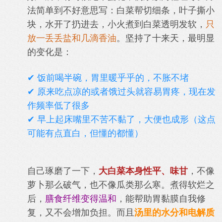
法简单到不好意思写：白菜帮切细条，叶子撕小
块，水开了扔进去，小火煮到白菜透明发软，
只
放一丢丢盐和几滴香油
。坚持了十来天，最明显
的变化是：
✔ 饭前喝半碗，胃里暖乎乎的，不胀不堵
✔ 原来吃点凉的或者饿过头就容易胃疼，现在发
作频率低了很多
✔ 早上起床嘴里不苦不黏了，大便也成形（这点
可能有点直白，但懂的都懂）
自己琢磨了一下，
大白菜本身性平、味甘
，不像
萝卜那么破气，也不像瓜类那么寒。煮得软烂之
后，
膳食纤维变得温和
，能帮助胃黏膜自我修
复，又不会增加负担。而且
汤里的水分和电解质