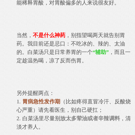
能稀释胃酸，对胃酸偏多的人来说很友好。
当然，
不是什么神药
，别指望喝两天就告别胃
药。我目前还是忌口：不吃冰的、辣的、太油
的。白菜汤只是日常养胃的一个
“辅助”
，而且一
定趁温热喝，凉了反而伤胃。
另外提醒两点：
1.
胃病急性发作期
（比如疼得直冒冷汗、反酸烧
心严重）请先看医生，别自己硬扛；
2. 白菜汤里尽量
别放太多荤油或者辛辣调料
，清
淡才养人。